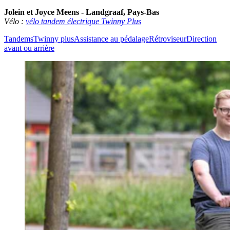
Jolein et Joyce Meens - Landgraaf, Pays-Bas
Vélo :
vélo tandem électrique Twinny Plu
s
Tandems
Twinny plus
Assistance au pédalage
Rétroviseur
Direction
avant ou arrière