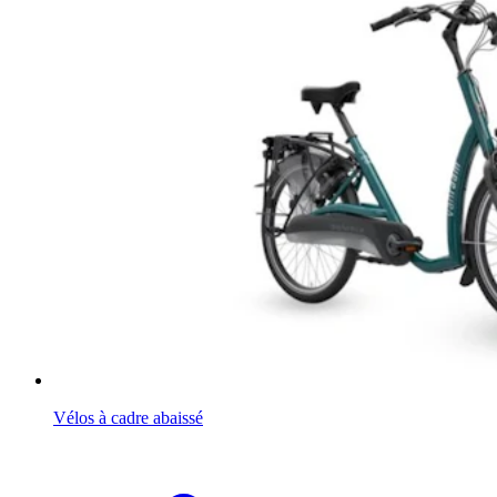
Vélos à cadre abaissé