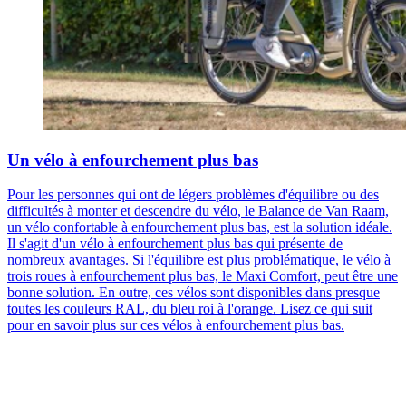
Un vélo à enfourchement plus bas
Pour les personnes qui ont de légers problèmes d'équilibre ou des
difficultés à monter et descendre du vélo, le Balance de Van Raam,
un vélo confortable à enfourchement plus bas, est la solution idéale.
Il s'agit d'un vélo à enfourchement plus bas qui présente de
nombreux avantages. Si l'équilibre est plus problématique, le vélo à
trois roues à enfourchement plus bas, le Maxi Comfort, peut être une
bonne solution. En outre, ces vélos sont disponibles dans presque
toutes les couleurs RAL, du bleu roi à l'orange. Lisez ce qui suit
pour en savoir plus sur ces vélos à enfourchement plus bas.