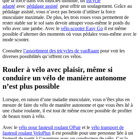
que la force dans vos muscles diminue, un
tricycle
adapté
avec
pédalage assisté
peut offrir un soulagement. Grâce au
pédalage assisté, vous n’avez pas besoin d’utiliser la force
musculaire maximale. De plus, les trois roues vous permettent de
rester stable sur le sol sans devoir attraper vous-même le poids du
vélo avec une jambe. Avec le
vélo-scooter Easy Go
il est même
possible d’alterner des moments où vous pédalez vous-même avec le
mode scooter.
Consultez
l’assortiment des tricycles de vanRaam
pour voir les
diverses possibilités qu’offrent ces vélos.
Rouler à vélo avec plaisir, même si
conduire un vélo de manière autonome
n’est plus possible
Lorsque, en raison d’une maladie musculaire, vous n’êtes plus en
mesure de faire du vélo de manière autonome et que vous êtes lié à
une chaise roulante, il est tout de même encore possible de profiter
de beaux tours à vélo.
Avec le
vélo pour fauteuil roulant OPair
et le
vélo transport de
fauteuil roulant VeloPlus
il est possible pour une personne liée à un
fauteuil de partir à l’aventure avec un conducteur de vélo. Car la