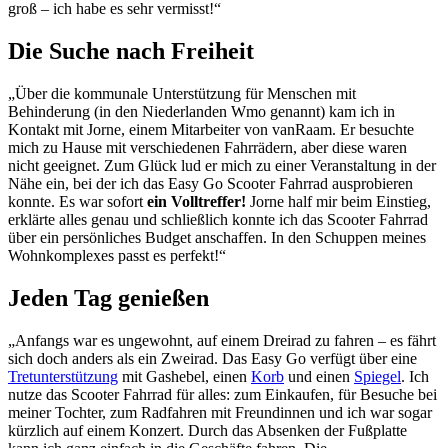
groß – ich habe es sehr vermisst!“
Die Suche nach Freiheit
„Über die kommunale Unterstützung für Menschen mit
Behinderung (in den Niederlanden Wmo genannt) kam ich in
Kontakt mit Jorne, einem Mitarbeiter von vanRaam. Er besuchte
mich zu Hause mit verschiedenen Fahrrädern, aber diese waren
nicht geeignet. Zum Glück lud er mich zu einer Veranstaltung in der
Nähe ein, bei der ich das Easy Go Scooter Fahrrad ausprobieren
konnte. Es war sofort
ein Volltreffer!
Jorne half mir beim Einstieg,
erklärte alles genau und schließlich konnte ich das Scooter Fahrrad
über ein persönliches Budget anschaffen. In den Schuppen meines
Wohnkomplexes passt es perfekt!“
Jeden Tag genießen
„Anfangs war es ungewohnt, auf einem Dreirad zu fahren – es fährt
sich doch anders als ein Zweirad. Das Easy Go verfügt über eine
Tretunterstützung
mit Gashebel, einen
Korb
und einen
Spiegel
. Ich
nutze das Scooter Fahrrad für alles: zum Einkaufen, für Besuche bei
meiner Tochter, zum Radfahren mit Freundinnen und ich war sogar
kürzlich auf einem Konzert. Durch das Absenken der Fußplatte