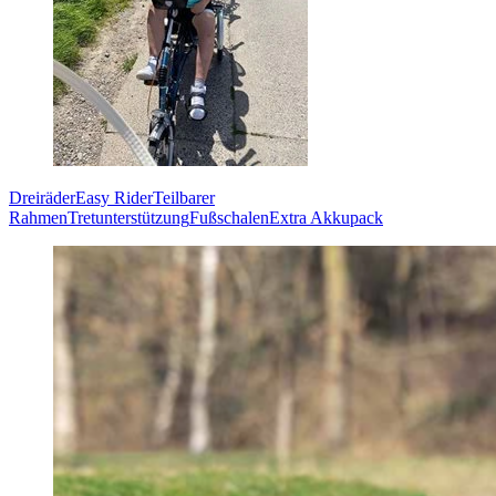
Dreiräder
Easy Rider
Teilbarer
Rahmen
Tretunterstützung
Fußschalen
Extra Akkupack