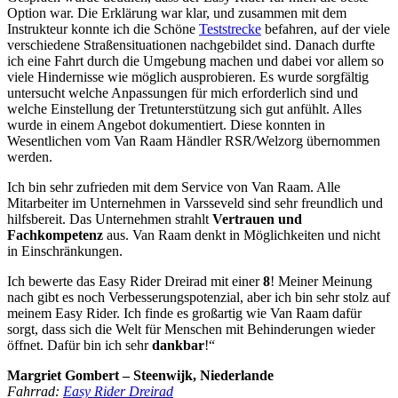
Option war. Die Erklärung war klar, und zusammen mit dem
Instrukteur konnte ich die Schöne
Teststrecke
befahren, auf der viele
verschiedene Straßensituationen nachgebildet sind. Danach durfte
ich eine Fahrt durch die Umgebung machen und dabei vor allem so
viele Hindernisse wie möglich ausprobieren. Es wurde sorgfältig
untersucht welche Anpassungen für mich erforderlich sind und
welche Einstellung der Tretunterstützung sich gut anfühlt. Alles
wurde in einem Angebot dokumentiert. Diese konnten in
Wesentlichen vom Van Raam Händler RSR/Welzorg übernommen
werden.
Ich bin sehr zufrieden mit dem Service von Van Raam. Alle
Mitarbeiter im Unternehmen in Varsseveld sind sehr freundlich und
hilfsbereit. Das Unternehmen strahlt
Vertrauen und
Fachkompetenz
aus. Van Raam denkt in Möglichkeiten und nicht
in Einschränkungen.
Ich bewerte das Easy Rider Dreirad mit einer
8
! Meiner Meinung
nach gibt es noch Verbesserungspotenzial, aber ich bin sehr stolz auf
meinem Easy Rider. Ich finde es großartig wie Van Raam dafür
sorgt, dass sich die Welt für Menschen mit Behinderungen wieder
öffnet. Dafür bin ich sehr
dankbar
!“
Margriet Gombert – Steenwijk, Niederlande
Fahrrad:
Easy Rider Dreirad