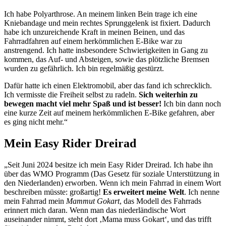
Ich habe Polyarthrose. An meinem linken Bein trage ich eine
Kniebandage und mein rechtes Sprunggelenk ist fixiert. Dadurch
habe ich unzureichende Kraft in meinen Beinen, und das
Fahrradfahren auf einem herkömmlichen E-Bike war zu
anstrengend. Ich hatte insbesondere Schwierigkeiten in Gang zu
kommen, das Auf- und Absteigen, sowie das plötzliche Bremsen
wurden zu gefährlich. Ich bin regelmäßig gestürzt.
Dafür hatte ich einen Elektromobil, aber das fand ich schrecklich.
Ich vermisste die Freiheit selbst zu radeln.
Sich weiterhin zu
bewegen macht viel mehr Spaß und ist besser!
Ich bin dann noch
eine kurze Zeit auf meinem herkömmlichen E-Bike gefahren, aber
es ging nicht mehr.“
Mein Easy Rider Dreirad
„Seit Juni 2024 besitze ich mein Easy Rider Dreirad. Ich habe ihn
über das WMO Programm (Das Gesetz für soziale Unterstützung in
den Niederlanden) erworben. Wenn ich mein Fahrrad in einem Wort
beschreiben müsste: großartig!
Es erweitert meine Welt
. Ich nenne
mein Fahrrad mein
Mammut Gokart
, das Modell des Fahrrads
erinnert mich daran. Wenn man das niederländische Wort
auseinander nimmt, steht dort ‚Mama muss Gokart‘, und das trifft