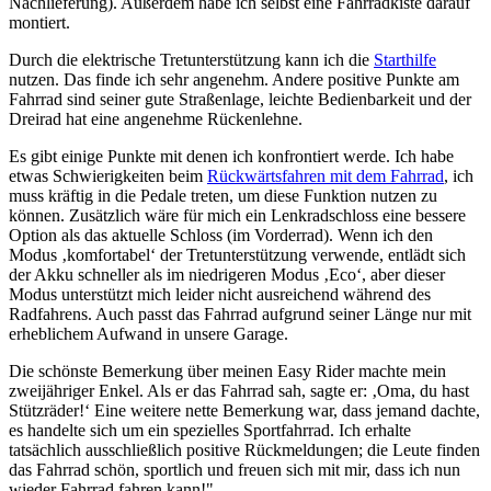
Nachlieferung). Außerdem habe ich selbst eine Fahrradkiste darauf
montiert.
Durch die elektrische Tretunterstützung kann ich die
Starthilfe
nutzen. Das finde ich sehr angenehm. Andere positive Punkte am
Fahrrad sind seiner gute Straßenlage, leichte Bedienbarkeit und der
Dreirad hat eine angenehme Rückenlehne.
Es gibt einige Punkte mit denen ich konfrontiert werde. Ich habe
etwas Schwierigkeiten beim
Rückwärtsfahren mit dem Fahrrad
, ich
muss kräftig in die Pedale treten, um diese Funktion nutzen zu
können. Zusätzlich wäre für mich ein Lenkradschloss eine bessere
Option als das aktuelle Schloss (im Vorderrad). Wenn ich den
Modus ‚komfortabel‘ der Tretunterstützung verwende, entlädt sich
der Akku schneller als im niedrigeren Modus ‚Eco‘, aber dieser
Modus unterstützt mich leider nicht ausreichend während des
Radfahrens. Auch passt das Fahrrad aufgrund seiner Länge nur mit
erheblichem Aufwand in unsere Garage.
Die schönste Bemerkung über meinen Easy Rider machte mein
zweijähriger Enkel. Als er das Fahrrad sah, sagte er: ‚Oma, du hast
Stützräder!‘ Eine weitere nette Bemerkung war, dass jemand dachte,
es handelte sich um ein spezielles Sportfahrrad. Ich erhalte
tatsächlich ausschließlich positive Rückmeldungen; die Leute finden
das Fahrrad schön, sportlich und freuen sich mit mir, dass ich nun
wieder Fahrrad fahren kann!"