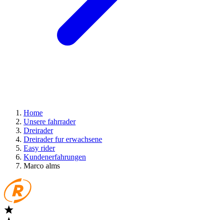
Home
Unsere fahrrader
Dreirader
Dreirader fur erwachsene
Easy rider
Kundenerfahrungen
Marco alms