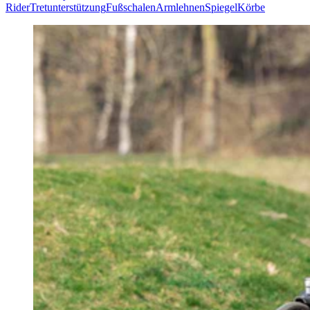
Rider
Tretunterstützung
Fußschalen
Armlehnen
Spiegel
Körbe