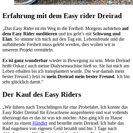
Erfahrung mit dem Easy rider Dreirad
„Das Easy Rider ist ein Weg in die Freiheit. Morgens aufstehen
auf
dem Easy Rider meditieren
und los geht’s mit
Schwung und
Elan
. So stimme ich mich auf den Tag ein. Lebensfreude und die
aufblühende Freiheit muss gelebt werden, dies wollen wir in
unserem Projekt vermitteln.
Es ist ganz wunderbar
wieder in Bewegung zu sein. Mein Dreirad
heißt Oskar ( auch meine Dialysemaschine hieß so. Sie hat mich am
Leben erhalten bis ich transplantiert wurde. Die war damals mein
bester Freund.) Jetzt ist
mein Dreirad mein bester Freund
. Ich bin
sehr glücklich damit.“
Der Kauf des Easy Riders
„Wir fuhren nach Treuchtlingen für eine Probefahrt. Ich konnte das
Easy Rider Dreirad für Erwachsene ausprobieren und war vollends
überzeugt das es das ist was ich möchte. Also ging ich zu Hause
sofort zu einem
Händler
und bestellte mein Dreirad. Ich habe das
Rad nagelneu von eigenen Geld bezahlt und bin 3 Tage nach