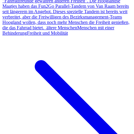
"Fahrradfreunde gewähren anderen Freiheit". Die Hooglandse
Maatjes haben das Fun2Go Parallel-Tandem von Van Raam bereits
seit längerem im Angebot. Dieses spezielle Tandem ist bereits weit
verbreitet, aber die Freiwilligen des Bezirksmanagement-Teams
Hoogland wollen, dass noch mehr Menschen die Freiheit genießen,
die das Fahrrad bietet. ältere MenschenMenschen mit einer
BehinderungFreiheit und Mobilität