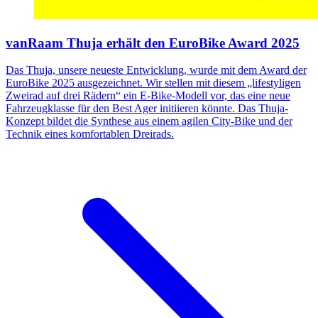
vanRaam Thuja erhält den EuroBike Award 2025
Das Thuja, unsere neueste Entwicklung, wurde mit dem Award der
EuroBike 2025 ausgezeichnet. Wir stellen mit diesem „lifestyligen
Zweirad auf drei Rädern“ ein E-Bike-Modell vor, das eine neue
Fahrzeugklasse für den Best Ager initiieren könnte. Das Thuja-
Konzept bildet die Synthese aus einem agilen City-Bike und der
Technik eines komfortablen Dreirads.