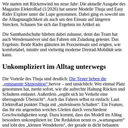
Wir starten mit Rückenwind ins neue Jahr: Die aktuelle Ausgabe des
Magazins ElektroRad (1/2026) hat unsere Modelle Thuja und Easy
Rider Explore unter die Lupe genommen. Dabei ging es sowohl um
die Alltagstauglichkeit als auch um den Einsatz auf längeren
Strecken. Schauen Sie sich das Ergebnis im Artikel an.
Die Samthandschuhe blieben dabei zuhause, denn das Team hat
auch Wendemanöver und das Fahren mit Zuladung getestet. Das
Ergebnis: Beide Räder glänzten im Praxiseinsatz und zeigten, wie
komfortabel, intuitiv und vielseitig moderne Dreirad‑Mobilität sein
kann.
Unkompliziert im Alltag unterwegs
Die Vorteile des Thuja sind deutlich:
Die Tester heben die
„entspannte Sitzposition“
hervor – und tatsächlich: Wer einmal Platz
genommen hat, merkt sofort, wie die aufrechte Haltung Rücken und
Schultern entlastet. Außerdem „ergibt sich im Verkehr eine
überragende Übersicht“. Auch das Fahren selbst ist einfach: Laut
ElektroRad punktet Thuja mit „stufenlosem Schalten“. Ein Feature,
das für ein angenehm weiches Gleiten durch verschiedene
Geschwindigkeiten sorgt. Dazu kommt, dass das Modell im Alltag
besonders unkompliziert ist: Die Redaktion nennt es „wartungsarm“
und lobt den „kleinen Wendekreis“, der gerade in dicht bebauten