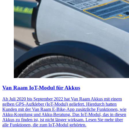
Van Raam IoT-Modul für Akkus
Ab Juli 2020 bis September 2022 hat Van Raam Akkus mit einem
gelben GPS-Aufkleber (IoT-Modul) geliefert. Hierdurch hatten
Kunden mit der Van Raam E-Bike-App zusätzliche Funktionen, wie
Akku-Kopplung und Akku-Beratung. Das IoT-Modul, das in diesen
Akkus zu finden ist, ist nicht länger wirksam. Lesen Sie mehr über
alle Funktionen, die zum IoT-Modul gehörten.