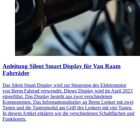
Anleitung Silent Smart Display für Van Raam
Fahrräder
Das Silent Smart Display wird zur Steuerung des Elektromotor
von Ihrem Fahrrad verwendet. Dieses Display wird im April 2023
eingeführt. Das Display besteht aus zwei verschiedenen
Komponenten. Das Informationsdisplay an Ihrem Lenker mit zwei
Tasten und die Tastenmodul am Griff des Lenkers mit vier Tasten.
In diesem Artikel erklären wir die verschiedenen Schaltflächen und
Funktionen.