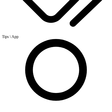
Tips
\ App