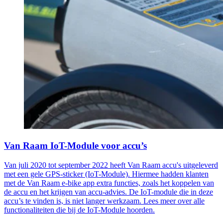
Van Raam IoT-Module voor accu’s
Van juli 2020 tot september 2022 heeft Van Raam accu's uitgeleverd
met een gele GPS-sticker (IoT-Module). Hiermee hadden klanten
met de Van Raam e-bike app extra functies, zoals het koppelen van
de accu en het krijgen van accu-advies. De IoT-module die in deze
accu’s te vinden is, is niet langer werkzaam. Lees meer over alle
functionaliteiten die bij de IoT-Module hoorden.