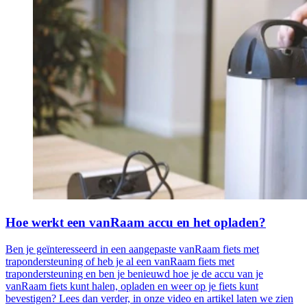
Hoe werkt een vanRaam accu en het opladen?
Ben je geïnteresseerd in een aangepaste vanRaam fiets met
trapondersteuning of heb je al een vanRaam fiets met
trapondersteuning en ben je benieuwd hoe je de accu van je
vanRaam fiets kunt halen, opladen en weer op je fiets kunt
bevestigen? Lees dan verder, in onze video en artikel laten we zien