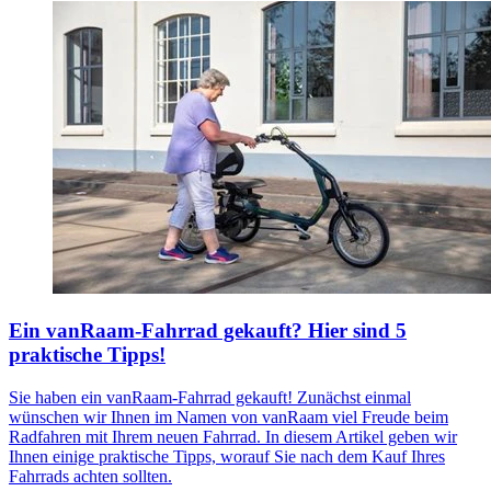
Ein vanRaam-Fahrrad gekauft? Hier sind 5
praktische Tipps!
Sie haben ein vanRaam-Fahrrad gekauft! Zunächst einmal
wünschen wir Ihnen im Namen von vanRaam viel Freude beim
Radfahren mit Ihrem neuen Fahrrad. In diesem Artikel geben wir
Ihnen einige praktische Tipps, worauf Sie nach dem Kauf Ihres
Fahrrads achten sollten.