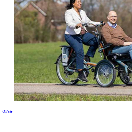
OPair