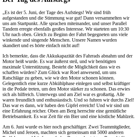
„Es ist der 5. Juni, der Tage des Aufstiegs! Wir sind früh
aufgestanden und die Stimmung war gut! Dann versammelten wir
uns am Startpunkt. Alle sprachen miteinander, und unser Parallel
Tandem erregte ebenfalls großes Interesse. Wir starteten um 10:30
Uhr nach oben. Gleich zu Beginn der Fahrt begegneten uns viele
winkende und singende Menschen. Unsere Namen wurden
skandiert und es hörte einfach nicht auf!
Ich bemerkte, dass die Akkukapazität des Fahrrads abnahm und der
Motor heiß wurde. Es war äußerst steil, und wir benötigten
maximale Unterstützung. Besteht die Möglichkeit dass wir es
schaffen würden? Zum Glück war Roel anwesend, um uns
Ratschläge zu geben, wie wir den Motor schonen können.
Gelegentlich eine kurze Abkühlphase einlegen und selbst kräftiger
in die Pedale treten, um den Motor stärker zu schonen. Das erwies
sich als hilfreich. Unterwegs und am Ziel war es großartig. Alle
waren freundlich und enthusiastisch. Und so fuhren wir durchs Ziel!
Das war es dann, wir haben den Gipfel erreicht! Und wir sind um
eine Erfahrung reicher. Oben am Berg herrschte eine gemütliche
Betriebsamkeit. Es war Zeit für ein Bier und eine köstliche Mahlzeit.
Am 6. Juni wurde es hier noch geschäftiger. Zwei Teammitglieder,
Michel und Jeroen, machten sich gemeinsam mit 5000 anderen