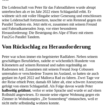
Die Leidenschaft von Peter für das Fahrradfahren wurde abrupt
unterbrochen als er im Jahr 2022 einen Schlaganfall erlitt. Er
widmete sich mit voller Hingabe seiner Genesung und entschlossen
seine Leidenschaft fortzusetzen, tauschte er sein Rennrad gegen ein
Parallel Tandem ein. Jetzt steht er, zusammen mit seinem Freund
und Fahrradkameraden Joop, vor einer besonderen
Herausforderung: Die Besteigung des Alpe d’Huez mit einem
Fun2Go Parallel Tandem.
Von Rückschlag zu Herausforderung
Peter war schon immer ein begeisterter Radfahrer. Neben seinem
geschäftigen Berufsleben, radelte er wöchentlich Hunderte von
Kilometern auf seinem Rennrad und nahm regelmäßig an
Radrennen teil. Zusammen mit seinem Freund Joop Cobussen
unternahm er verschiedene Touren im Ausland, so hatten sie auch
geplant im April 2022 auf Mallorca Rad zu fahren. Zwei Tage vor
der Reise erhielt Peter, damals 69 Jahre alt, eine schwere Aneurysma
gefolgt von einem Schlaganfall. Als Folge davon wurde Peter
halbseitig gelähmt
, verlor er seine Sprache und wurde er auf einen
Rollstuhl angewiesen. Er musste seine eigene Wohnung gegen ein
Zimmer in Wohnkomplex „De Sonnenberg“ eintauschen, weil er
nicht mehr selbständig wohnen konnte.