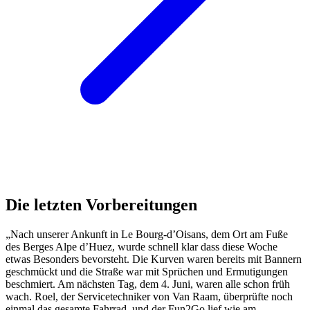
Die letzten Vorbereitungen
„Nach unserer Ankunft in Le Bourg-d’Oisans, dem Ort am Fuße
des Berges Alpe d’Huez, wurde schnell klar dass diese Woche
etwas Besonders bevorsteht. Die Kurven waren bereits mit Bannern
geschmückt und die Straße war mit Sprüchen und Ermutigungen
beschmiert. Am nächsten Tag, dem 4. Juni, waren alle schon früh
wach. Roel, der Servicetechniker von Van Raam, überprüfte noch
einmal das gesamte Fahrrad, und der Fun2Go lief wie am