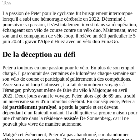
Tess
La passion de Peter pour le cyclisme fut brusquement interrompue
lorsqu'il a subi une hémorragie cérébrale en 2022. Déterminé à
poursuivre sa passion, il s'est totalement investi dans sa récupération,
échangeant son vélo de course contre un vélo duo. Maintenant, avec
son ami et compagnon de vélo Joop, il relève un défi particulier le 5
juin 2024 : gravir l'Alpe d'Huez avec un vélo duo Fun2Go.
De la déception au défi
Peter a toujours eu une passion pour le vélo. En plus de son emploi
chargé, il parcourait des centaines de kilomètres chaque semaine sur
son vélo de course et participait régulièrement à des compétitions.
Avec son ami Joop Cobussen, il a fait de nombreux voyages à
l'étranger, prévoyant même de faire du vélo à Majorque en avril
2022. Deux jours avant le voyage, Peter, alors âgé de 69 ans, a subi
un anévrisme suivi d'un infarctus cérébral. En conséquence, Peter a
été
partiellement paralysé
, a perdu la parole et est devenu
dépendant d'un fauteuil roulant. Il a dû quitter sa propre maison pour
une chambre dans la résidence assistée De Sonnenberg, car il ne
pouvait plus vivre de manière autonome.
Malgré cet événement, Peter n'a pas abandonné, car abandonner