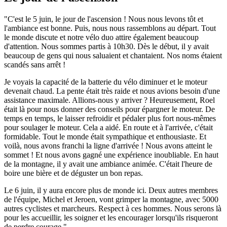
"C'est le 5 juin, le jour de l'ascension ! Nous nous levons tôt et
l'ambiance est bonne. Puis, nous nous rassemblons au départ. Tout
le monde discute et notre vélo duo attire également beaucoup
d'attention. Nous sommes partis à 10h30. Dès le début, il y avait
beaucoup de gens qui nous saluaient et chantaient. Nos noms étaient
scandés sans arrêt !
Je voyais la capacité de la batterie du vélo diminuer et le moteur
devenait chaud. La pente était très raide et nous avions besoin d'une
assistance maximale. Allions-nous y arriver ? Heureusement, Roel
était là pour nous donner des conseils pour épargner le moteur. De
temps en temps, le laisser refroidir et pédaler plus fort nous-mêmes
pour soulager le moteur. Cela a aidé. En route et à l'arrivée, c'était
formidable. Tout le monde était sympathique et enthousiaste. Et
voilà, nous avons franchi la ligne d'arrivée ! Nous avons atteint le
sommet ! Et nous avons gagné une expérience inoubliable. En haut
de la montagne, il y avait une ambiance animée. C'était l'heure de
boire une bière et de déguster un bon repas.
Le 6 juin, il y aura encore plus de monde ici. Deux autres membres
de l'équipe, Michel et Jeroen, vont grimper la montagne, avec 5000
autres cyclistes et marcheurs. Respect à ces hommes. Nous serons là
pour les accueillir, les soigner et les encourager lorsqu'ils risqueront
de perdre courage."