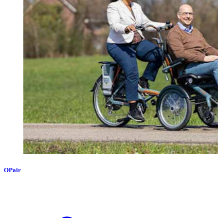
OPair