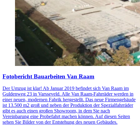
Fotobericht Bauarbeiten Van Raam
Der Umzug ist klar! Ab Januar 2019 befindet sich Van Raam im
Guldenweg 23 in Varsseveld. Alle Van Raam-Fahrräder werden in
einer neuen, modernen Fabrik hergestellt. Das neue Firmengebäude
ist 13.500 m2 groß und neben der Produktion der Spezialfahrräder
gibt es auch einen großen Showroom, in dem Sie nach
Vereinbarung eine Probefahrt machen können. Auf diesen Seiten
sehen Sie Bilder von der Entstehung des neuen Gebäudes.