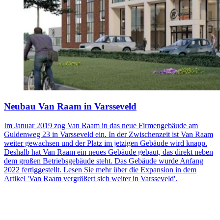
Neubau Van Raam in Varsseveld
Im Januar 2019 zog Van Raam in das neue Firmengebäude am
Guldenweg 23 in Varsseveld ein. In der Zwischenzeit ist Van Raam
weiter gewachsen und der Platz im jetzigen Gebäude wird knapp.
Deshalb hat Van Raam ein neues Gebäude gebaut, das direkt neben
dem großen Betriebsgebäude steht. Das Gebäude wurde Anfang
2022 fertiggestellt. Lesen Sie mehr über die Expansion in dem
Artikel 'Van Raam vergrößert sich weiter in Varsseveld'.