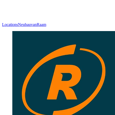
Locations
Neubau
vanRaam