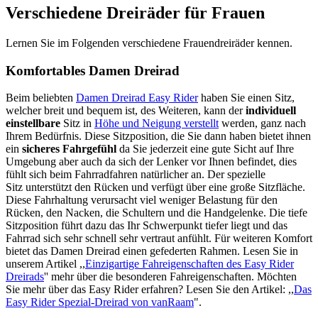
Verschiedene Dreiräder für Frauen
Lernen Sie im Folgenden verschiedene Frauendreiräder kennen.
Komfortables Damen Dreirad
Beim beliebten
Damen Dreirad Easy Rider
haben Sie einen Sitz,
welcher breit und bequem ist, des Weiteren, kann der
individuell
einstellbare
Sitz in
Höhe und Neigung verstellt
werden, ganz nach
Ihrem Bedürfnis. Diese Sitzposition, die Sie dann haben bietet ihnen
ein
sicheres Fahrgefühl
da Sie jederzeit eine gute Sicht
auf Ihre
Umgebung aber auch da sich der Lenker vor Ihnen befindet, dies
fühlt sich beim Fahrradfahren natürlicher an. Der spezielle
Sitz unterstützt den Rücken
und verfügt über eine große Sitzfläche.
Diese Fahrhaltung verursacht viel weniger Belastung für den
Rücken, den Nacken, die Schultern und die Handgelenke. Die tiefe
Sitzposition führt dazu das Ihr Schwerpunkt tiefer liegt und das
Fahrrad sich sehr schnell sehr vertraut anfühlt. Für weiteren Komfort
bietet das Damen Dreirad einen gefederten Rahmen. Lesen Sie in
unserem Artikel ,,
Einzigartige Fahreigenschaften des Easy Rider
Dreirads
'' mehr über die besonderen Fahreigenschaften. Möchten
Sie mehr über das Easy Rider erfahren? Lesen Sie den Artikel: ,,
Das
Easy Rider Spezial-Dreirad von vanRaam
".