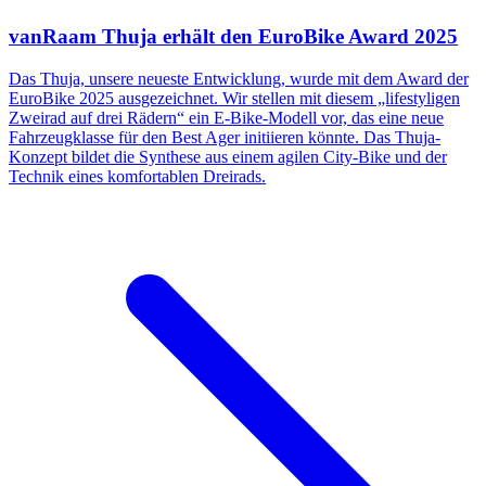
vanRaam Thuja erhält den EuroBike Award 2025
Das Thuja, unsere neueste Entwicklung, wurde mit dem Award der
EuroBike 2025 ausgezeichnet. Wir stellen mit diesem „lifestyligen
Zweirad auf drei Rädern“ ein E-Bike-Modell vor, das eine neue
Fahrzeugklasse für den Best Ager initiieren könnte. Das Thuja-
Konzept bildet die Synthese aus einem agilen City-Bike und der
Technik eines komfortablen Dreirads.