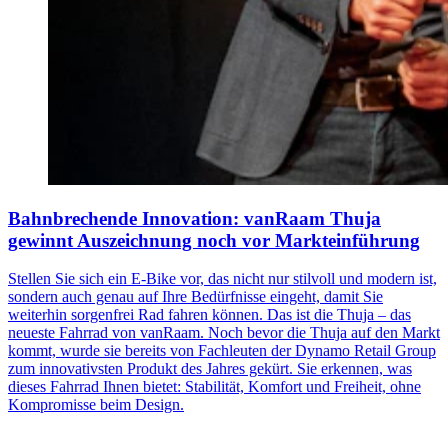
Bahnbrechende Innovation: vanRaam Thuja
gewinnt Auszeichnung noch vor Markteinführung
Stellen Sie sich ein E-Bike vor, das nicht nur stilvoll und modern ist,
sondern auch genau auf Ihre Bedürfnisse eingeht, damit Sie
weiterhin sorgenfrei Rad fahren können. Das ist die Thuja – das
neueste Fahrrad von vanRaam. Noch bevor die Thuja auf den Markt
kommt, wurde sie bereits von Fachleuten der Dynamo Retail Group
zum innovativsten Produkt des Jahres gekürt. Sie erkennen, was
dieses Fahrrad Ihnen bietet: Stabilität, Komfort und Freiheit, ohne
Kompromisse beim Design.