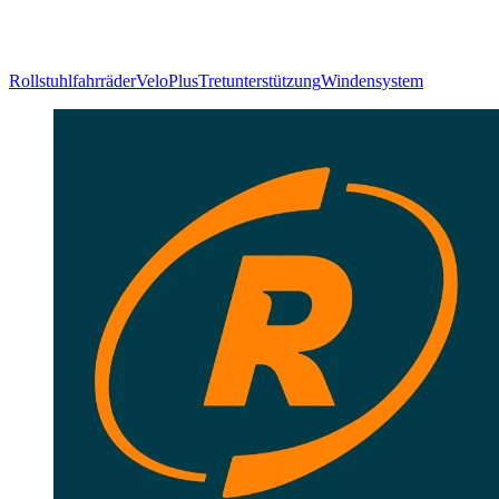
Rollstuhlfahrräder
VeloPlus
Tretunterstützung
Windensystem