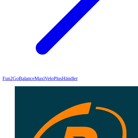
Fun2Go
Balance
Maxi
VeloPlus
Händler