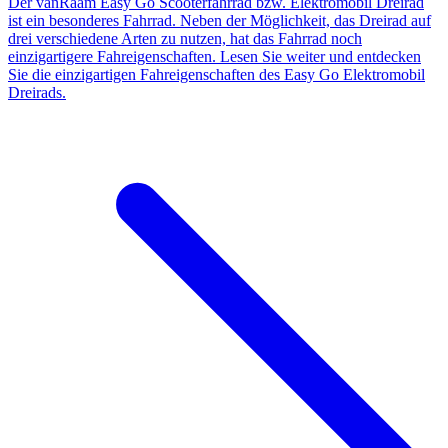
Der vanRaam Easy Go Scooterfahrrad bzw. Elektromobil Dreirad
ist ein besonderes Fahrrad. Neben der Möglichkeit, das Dreirad auf
drei verschiedene Arten zu nutzen, hat das Fahrrad noch
einzigartigere Fahreigenschaften. Lesen Sie weiter und entdecken
Sie die einzigartigen Fahreigenschaften des Easy Go Elektromobil
Dreirads.