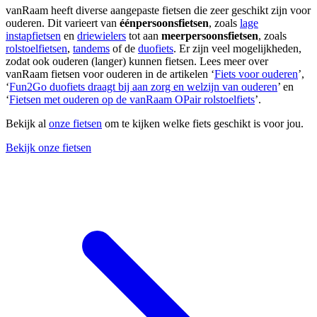
vanRaam heeft diverse aangepaste fietsen die zeer geschikt zijn voor
ouderen. Dit varieert van
éénpersoonsfietsen
, zoals
lage
instapfietsen
en
driewielers
tot aan
meerpersoonsfietsen
, zoals
rolstoelfietsen
,
tandems
of de
duofiets
. Er zijn veel mogelijkheden,
zodat ook ouderen (langer) kunnen fietsen. Lees meer over
vanRaam fietsen voor ouderen in de artikelen ‘
Fiets voor ouderen
’,
‘
Fun2Go duofiets draagt bij aan zorg en welzijn van ouderen
’ en
‘
Fietsen met ouderen op de vanRaam OPair rolstoelfiets
’.
Bekijk al
onze fietsen
om te kijken welke fiets geschikt is voor jou.
Bekijk onze fietsen