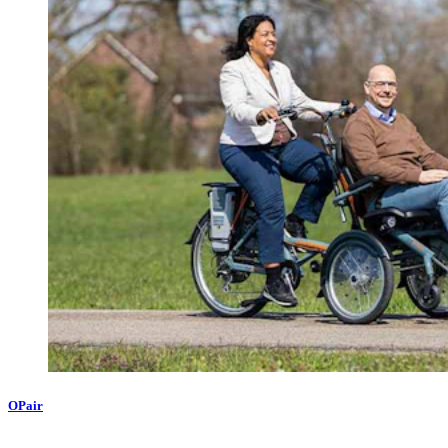
OPair