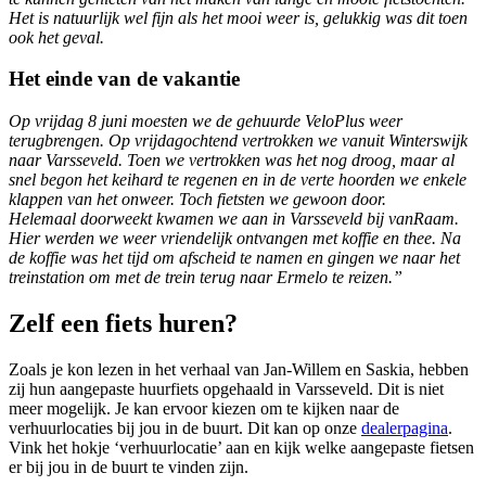
Het is natuurlijk wel fijn als het mooi weer is, gelukkig was dit toen
ook het geval.
Het einde van de vakantie
Op vrijdag 8 juni moesten we de gehuurde VeloPlus weer
terugbrengen. Op vrijdagochtend vertrokken we vanuit Winterswijk
naar Varsseveld. Toen we vertrokken was het nog droog, maar al
snel begon het keihard te regenen en in de verte hoorden we enkele
klappen van het onweer. Toch fietsten we gewoon door.
Helemaal doorweekt kwamen we aan in Varsseveld bij vanRaam.
Hier werden we weer vriendelijk ontvangen met koffie en thee. Na
de koffie was het tijd om afscheid te namen en gingen we naar het
treinstation om met de trein terug naar Ermelo te reizen.”
Zelf een fiets huren?
Zoals je kon lezen in het verhaal van Jan-Willem en Saskia, hebben
zij hun aangepaste huurfiets opgehaald in Varsseveld. Dit is niet
meer mogelijk. Je kan ervoor kiezen om te kijken naar de
verhuurlocaties bij jou in de buurt. Dit kan op onze
dealerpagina
.
Vink het hokje ‘verhuurlocatie’ aan en kijk welke aangepaste fietsen
er bij jou in de buurt te vinden zijn.