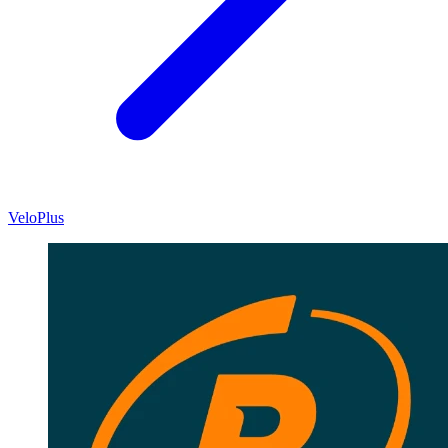
VeloPlus