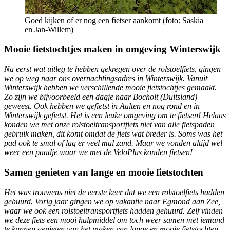
Goed kijken of er nog een fietser aankomt (foto: Saskia
en Jan-Willem)
Mooie fietstochtjes maken in omgeving Winterswijk
Na eerst wat uitleg te hebben gekregen over de rolstoelfiets, gingen
we op weg naar ons overnachtingsadres in Winterswijk. Vanuit
Winterswijk hebben we verschillende mooie fietstochtjes gemaakt.
Zo zijn we bijvoorbeeld een dagje naar Bocholt (Duitsland)
geweest. Ook hebben we gefietst in Aalten en nog rond en in
Winterswijk gefietst. Het is een leuke omgeving om te fietsen! Helaas
konden we met onze rolstoeltransportfiets niet van alle fietspaden
gebruik maken, dit komt omdat de fiets wat breder is. Soms was het
pad ook te smal of lag er veel mul zand. Maar we vonden altijd wel
weer een paadje waar we met de VeloPlus konden fietsen!
Samen genieten van lange en mooie fietstochten
Het was trouwens niet de eerste keer dat we een rolstoelfiets hadden
gehuurd. Vorig jaar gingen we op vakantie naar Egmond aan Zee,
waar we ook een rolstoeltransportfiets hadden gehuurd. Zelf vinden
we deze fiets een mooi hulpmiddel om toch weer samen met iemand
te kunnen genieten van het maken van lange en mooie fietstochten.