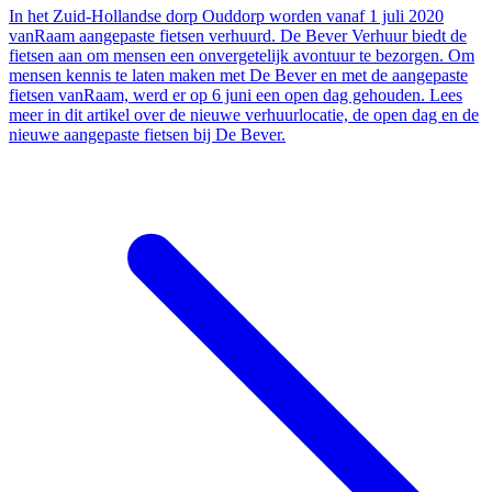
In het Zuid-Hollandse dorp Ouddorp worden vanaf 1 juli 2020
vanRaam aangepaste fietsen verhuurd. De Bever Verhuur biedt de
fietsen aan om mensen een onvergetelijk avontuur te bezorgen. Om
mensen kennis te laten maken met De Bever en met de aangepaste
fietsen vanRaam, werd er op 6 juni een open dag gehouden. Lees
meer in dit artikel over de nieuwe verhuurlocatie, de open dag en de
nieuwe aangepaste fietsen bij De Bever.