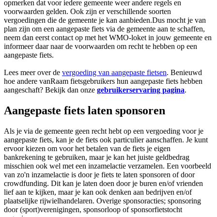
opmerken dat voor iedere gemeente weer andere regels en
voorwaarden gelden. Ook zijn er verschillende soorten
vergoedingen die de gemeente je kan aanbieden.Dus mocht je van
plan zijn om een aangepaste fiets via de gemeente aan te schaffen,
neem dan eerst contact op met het WMO-loket in jouw gemeente en
informeer daar naar de voorwaarden om recht te hebben op een
aangepaste fiets.
Lees meer over de
vergoeding van aangepaste fietsen
. Benieuwd
hoe andere vanRaam fietsgebruikers hun aangepaste fiets hebben
aangeschaft? Bekijk dan onze
gebruikerservaring pagina
.
Aangepaste fiets laten sponsoren
Als je via de gemeente geen recht hebt op een vergoeding voor je
aangepaste fiets, kan je de fiets ook particulier aanschaffen. Je kunt
ervoor kiezen om voor het betalen van de fiets je eigen
bankrekening te gebruiken, maar je kan het juiste geldbedrag
misschien ook wel met een inzamelactie verzamelen. Een voorbeeld
van zo'n inzamelactie is door je fiets te laten sponsoren of door
crowdfunding. Dit kan je laten doen door je buren en/of vrienden
lief aan te kijken, maar je kan ook denken aan bedrijven en/of
plaatselijke rijwielhandelaren. Overige sponsoracties; sponsoring
door (sport)verenigingen, sponsorloop of sponsorfietstocht