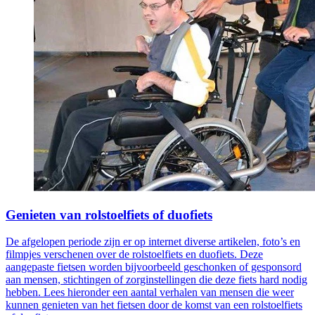
Genieten van rolstoelfiets of duofiets
De afgelopen periode zijn er op internet diverse artikelen, foto’s en
filmpjes verschenen over de rolstoelfiets en duofiets. Deze
aangepaste fietsen worden bijvoorbeeld geschonken of gesponsord
aan mensen, stichtingen of zorginstellingen die deze fiets hard nodig
hebben. Lees hieronder een aantal verhalen van mensen die weer
kunnen genieten van het fietsen door de komst van een rolstoelfiets