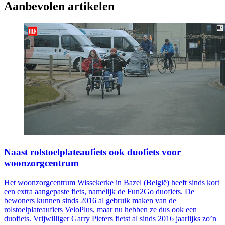
Aanbevolen artikelen
Naast rolstoelplateaufiets ook duofiets voor
woonzorgcentrum
Het woonzorgcentrum Wissekerke in Bazel (België) heeft sinds kort
een extra aangepaste fiets, namelijk de Fun2Go duofiets. De
bewoners kunnen sinds 2016 al gebruik maken van de
rolstoelplateaufiets VeloPlus, maar nu hebben ze dus ook een
duofiets. Vrijwilliger Garry Pieters fietst al sinds 2016 jaarlijks zo’n