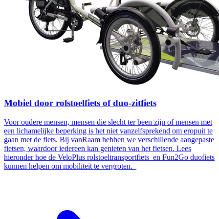
Mobiel door rolstoelfiets of duo-zitfiets
Voor oudere mensen, mensen die slecht ter been zijn of mensen met
een lichamelijke beperking is het niet vanzelfsprekend om eropuit te
gaan met de fiets. Bij vanRaam hebben we verschillende aangepaste
fietsen, waardoor iedereen kan genieten van het fietsen. Lees
hieronder hoe de VeloPlus rolstoeltransportfiets en Fun2Go duofiets
kunnen helpen om mobiliteit te vergroten.