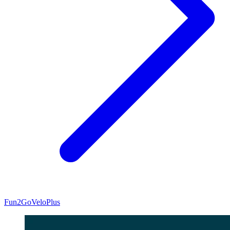
Fun2Go
VeloPlus