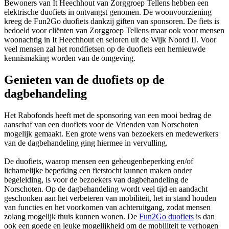
Bewoners van It Heechhout van Zorggroep Tellens hebben een
elektrische duofiets in ontvangst genomen. De woonvoorziening
kreeg de Fun2Go duofiets dankzij giften van sponsoren. De fiets is
bedoeld voor cliënten van Zorggroep Tellens maar ook voor mensen
woonachtig in It Heechhout en seioren uit de Wijk Noord II. Voor
veel mensen zal het rondfietsen op de duofiets een hernieuwde
kennismaking worden van de omgeving.
Genieten van de duofiets op de
dagbehandeling
Het Rabofonds heeft met de sponsoring van een mooi bedrag de
aanschaf van een duofiets voor de Vrienden van Norschoten
mogelijk gemaakt. Een grote wens van bezoekers en medewerkers
van de dagbehandeling ging hiermee in vervulling.
De duofiets, waarop mensen een geheugenbeperking en/of
lichamelijke beperking een fietstocht kunnen maken onder
begeleiding, is voor de bezoekers van dagbehandeling de
Norschoten. Op de dagbehandeling wordt veel tijd en aandacht
geschonken aan het verbeteren van mobiliteit, het in stand houden
van functies en het voorkomen van achteruitgang, zodat mensen
zolang mogelijk thuis kunnen wonen. De
Fun2Go duofiets
is dan
ook een goede en leuke mogelijkheid om de mobiliteit te verhogen