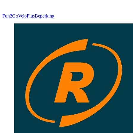
Fun2Go
VeloPlus
Beperking