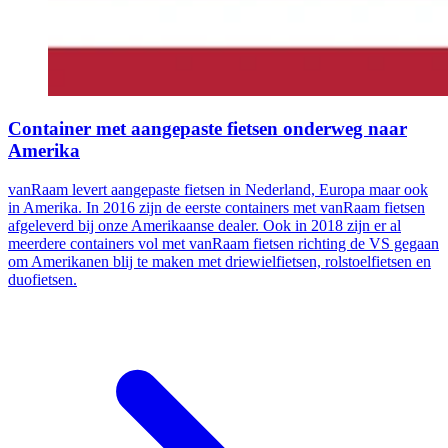
Container met aangepaste fietsen onderweg naar
Amerika
vanRaam levert aangepaste fietsen in Nederland, Europa maar ook
in Amerika. In 2016 zijn de eerste containers met vanRaam fietsen
afgeleverd bij onze Amerikaanse dealer. Ook in 2018 zijn er al
meerdere containers vol met vanRaam fietsen richting de VS gegaan
om Amerikanen blij te maken met driewielfietsen, rolstoelfietsen en
duofietsen.