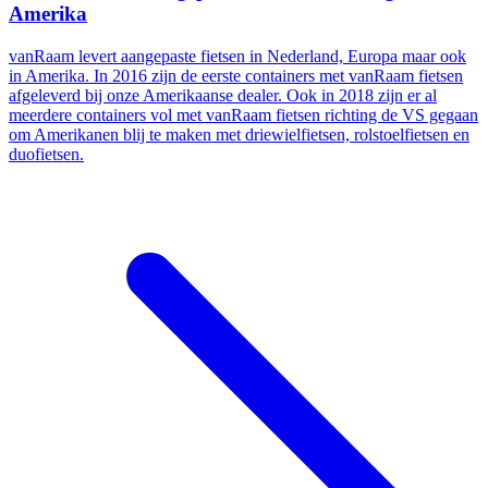
Amerika
vanRaam levert aangepaste fietsen in Nederland, Europa maar ook
in Amerika. In 2016 zijn de eerste containers met vanRaam fietsen
afgeleverd bij onze Amerikaanse dealer. Ook in 2018 zijn er al
meerdere containers vol met vanRaam fietsen richting de VS gegaan
om Amerikanen blij te maken met driewielfietsen, rolstoelfietsen en
duofietsen.