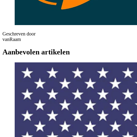
Geschreven door
vanRaam
Aanbevolen artikelen