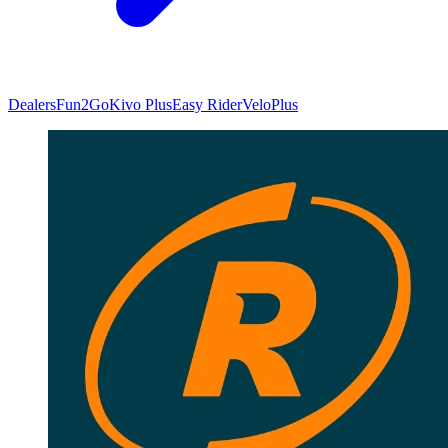
Dealers
Fun2Go
Kivo Plus
Easy Rider
VeloPlus