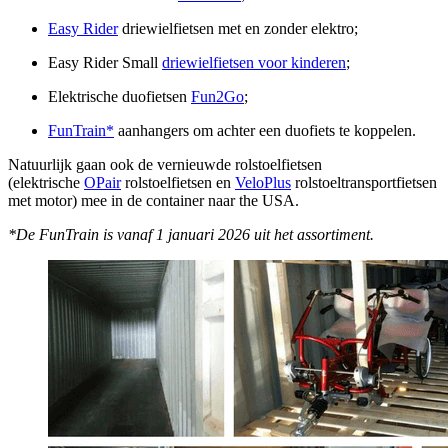
Easy Rider
driewielfietsen met en zonder elektro;
Easy Rider Small
driewielfietsen voor kinderen
;
Elektrische duofietsen
Fun2Go
;
FunTrain*
aanhangers om achter een duofiets te koppelen.
Natuurlijk gaan ook de vernieuwde rolstoelfietsen
(elektrische
OPair
rolstoelfietsen en
VeloPlus
rolstoeltransportfietsen
met motor) mee in de container naar the USA.
*De FunTrain is vanaf 1 januari 2026 uit het assortiment.