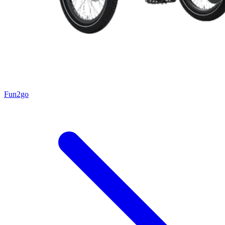
Fun2go