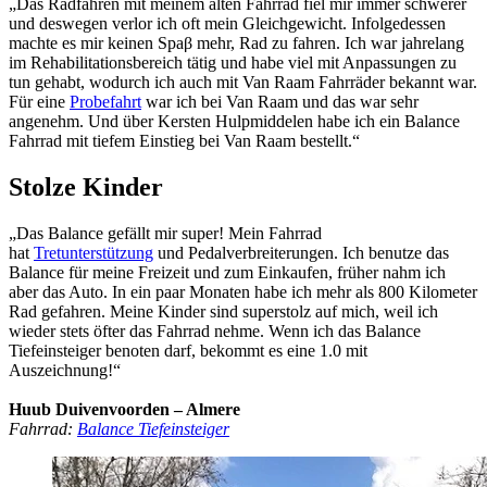
„Das Radfahren mit meinem alten Fahrrad fiel mir immer schwerer
und deswegen verlor ich oft mein Gleichgewicht. Infolgedessen
machte es mir keinen Spaβ mehr, Rad zu fahren. Ich war jahrelang
im Rehabilitationsbereich tätig und habe viel mit Anpassungen zu
tun gehabt, wodurch ich auch mit Van Raam Fahrräder bekannt war.
Für eine
Probefahrt
war ich bei Van Raam und das war sehr
angenehm. Und über Kersten Hulpmiddelen habe ich ein Balance
Fahrrad mit tiefem Einstieg bei Van Raam bestellt.“
Stolze Kinder
„Das Balance gefällt mir super! Mein Fahrrad
hat
Tretunterstützung
und Pedalverbreiterungen. Ich benutze das
Balance für meine Freizeit und zum Einkaufen, früher nahm ich
aber das Auto. In ein paar Monaten habe ich mehr als 800 Kilometer
Rad gefahren. Meine Kinder sind superstolz auf mich, weil ich
wieder stets öfter das Fahrrad nehme. Wenn ich das Balance
Tiefeinsteiger benoten darf, bekommt es eine 1.0 mit
Auszeichnung!“
Huub Duivenvoorden – Almere
Fahrrad:
Balance Tiefeinsteiger