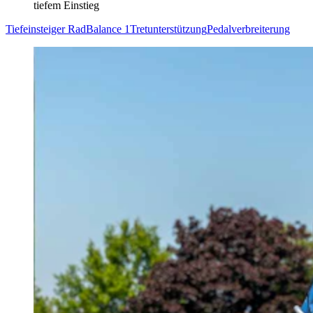
tiefem Einstieg
Tiefeinsteiger Rad
Balance 1
Tretunterstützung
Pedalverbreiterung