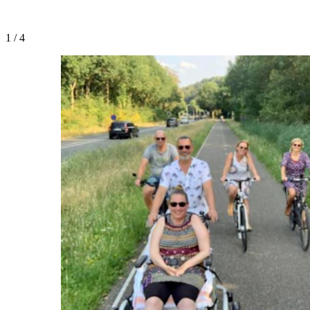
1
/
4