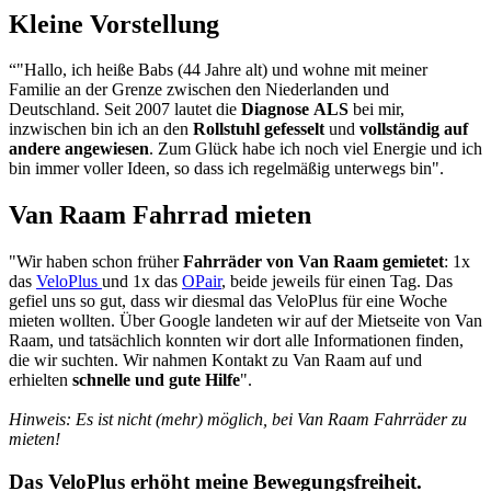
Kleine Vorstellung
“"Hallo, ich heiße Babs (44 Jahre alt) und wohne mit meiner
Familie an der Grenze zwischen den Niederlanden und
Deutschland. Seit 2007 lautet die
Diagnose
ALS
bei mir,
inzwischen bin ich an den
Rollstuhl
gefesselt
und
vollständig auf
andere angewiesen
. Zum Glück habe ich noch viel Energie und ich
bin immer voller Ideen, so dass ich regelmäßig unterwegs bin".
Van Raam Fahrrad mieten
"Wir haben schon früher
Fahrräder von Van Raam gemietet
: 1x
das
VeloPlus
und 1x das
OPair
, beide jeweils für einen Tag. Das
gefiel uns so gut, dass wir diesmal das VeloPlus für eine Woche
mieten wollten. Über Google landeten wir auf der Mietseite von Van
Raam, und tatsächlich konnten wir dort alle Informationen finden,
die wir suchten. Wir nahmen Kontakt zu Van Raam auf und
erhielten
schnelle und gute Hilfe
".
Hinweis: Es ist nicht (mehr) möglich, bei Van Raam Fahrräder zu
mieten!
Das VeloPlus erhöht meine Bewegungsfreiheit.