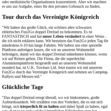
oder medizinische Organisationen konzentrierte. Aber wir machten
es uns zur Aufgabe, eines für den privaten Gebrauch zu finden.
Tour durch das Vereinigte Königreich
"Wir hatten das große Glück, ein schönes altes schwarzes
elektrisches Fun2Go doppel Dreirad zu bekommen. Es ist
FANTASTISCH und hat
unser Leben verändert
in einer Weise ,
die ich nicht erklären kann. Wir benutzen das Fun2Go jeden Tag für
mindestens 6-10 km lange Fahrten. Wir haben uns eine spezielle
Plattform anfertigen lassen, die wir an unserem Wohnmobil
befestigen, damit wir das doppel Dreirad mitnehmen können, wenn
wir auf Reisen gehen. Die Firma, die die superleichte
Aluminiumplattform hergestellt und an unserem Wohnmobil
montiert hat, ist U.K. Towbars Ltd. Jetzt touren wir mit unserem
Fun2Go durch das Vereinigte Königreich und nehmen an Camping-
Rallyes und Messen teil."
Glückliche Tage
"Das doppel Dreirad erregt überall, wo wir hinkommen, große
Aufmerksamkeit. Wir erzählen von den Vorteilen, die es mit sich
bringt, sich
körperlich fit zu halten
und dabei Spaß zu haben, egal
wie alt man ist und welche körperlichen Fähigkeiten man hat.