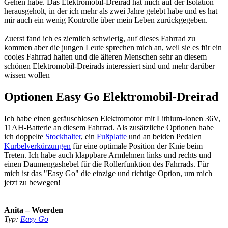
Gehen habe. Das Elektromobil-Dreirad hat mich auf der Isolation
herausgeholt, in der ich mehr als zwei Jahre gelebt habe und es hat
mir auch ein wenig Kontrolle über mein Leben zurückgegeben.
Zuerst fand ich es ziemlich schwierig, auf dieses Fahrrad zu
kommen aber die jungen Leute sprechen mich an, weil sie es für ein
cooles Fahrrad halten und die älteren Menschen sehr an diesem
schönen Elektromobil-Dreirads interessiert sind und mehr darüber
wissen wollen
Optionen Easy Go Elektromobil-Dreirad
Ich habe einen geräuschlosen Elektromotor mit Lithium-Ionen 36V,
11AH-Batterie an diesem Fahrrad. Als zusätzliche Optionen habe
ich doppelte
Stockhalter
, ein
Fußplatte
und an beiden Pedalen
Kurbelverkürzungen
für eine optimale Position der Knie beim
Treten. Ich habe auch klappbare Armlehnen links und rechts und
einen Daumengashebel für die Rollerfunktion des Fahrrads. Für
mich ist das "Easy Go" die einzige und richtige Option, um mich
jetzt zu bewegen!
Anita – Woerden
Typ:
Easy Go