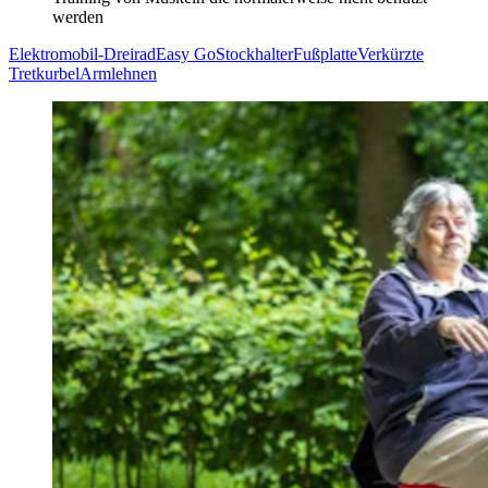
werden
Elektromobil-Dreirad
Easy Go
Stockhalter
Fußplatte
Verkürzte
Tretkurbel
Armlehnen