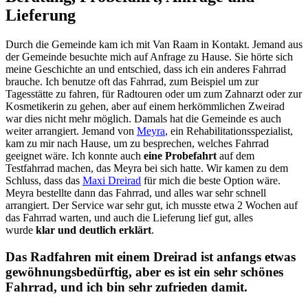
Lieferung
Durch die Gemeinde kam ich mit Van Raam in Kontakt. Jemand aus
der Gemeinde besuchte mich auf Anfrage zu Hause. Sie hörte sich
meine Geschichte an und entschied, dass ich ein anderes Fahrrad
brauche. Ich benutze oft das Fahrrad, zum Beispiel um zur
Tagesstätte zu fahren, für Radtouren oder um zum Zahnarzt oder zur
Kosmetikerin zu gehen, aber auf einem herkömmlichen Zweirad
war dies nicht mehr möglich. Damals hat die Gemeinde es auch
weiter arrangiert. Jemand von
Meyra
, ein Rehabilitationsspezialist,
kam zu mir nach Hause, um zu besprechen, welches Fahrrad
geeignet wäre. Ich konnte auch
eine Probefahrt
auf dem
Testfahrrad machen, das Meyra bei sich hatte. Wir kamen zu dem
Schluss, dass das
Maxi Dreirad
für mich die beste Option wäre.
Meyra bestellte dann das Fahrrad, und alles war sehr schnell
arrangiert. Der Service war sehr gut, ich musste etwa 2 Wochen auf
das Fahrrad warten, und auch die Lieferung lief gut, alles
wurde
klar und deutlich erklärt
.
Das Radfahren mit einem Dreirad ist anfangs etwas
gewöhnungsbedürftig, aber es ist ein sehr schönes
Fahrrad, und ich bin sehr zufrieden damit.