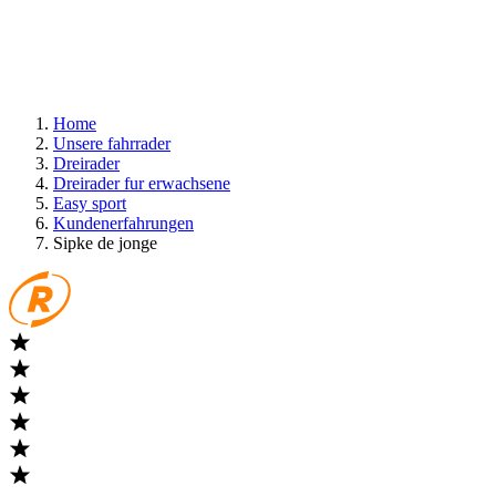
Home
Unsere fahrrader
Dreirader
Dreirader fur erwachsene
Easy sport
Kundenerfahrungen
Sipke de jonge