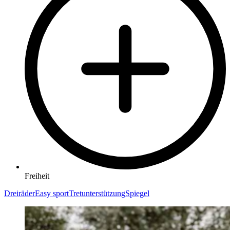
Freiheit
Dreiräder
Easy sport
Tretunterstützung
Spiegel