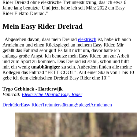
Rider Dreirad ohne elektrische Tretunterstützung, das ich etwa 6
Jahre lang benutzte. Und jetzt habe ich seit März 2022 ein Easy
Rider Elektro-Dreirad."
Mein Easy Rider Dreirad
"Abgesehen davon, dass mein Dreirad
elektrisch
ist, habe ich auch
Armlehnen und einen Rückspiegel an meinem Easy Rider. Mir
gefällt das Fahrrad sehr gut! Es fällt nicht um, davor hatte ich
anfangs große Angst. Ich benutze mein Easy Rider, um zur Arbeit
und zum Sport zu kommen. Das Dreirad ist stabil, schön und hilft
mir, ein wenig
unabhängiger
zu sein. Außerdem finden alle meine
Kollegen das Fahrrad "FETT COOL". Auf einer Skala von 1 bis 10
gebe ich dem elektrischen Dreirad Easy Rider eine 10!"
Tygo Gebbinck - Harderwijk
Fahrrad:
Elektrische Dreirad Easy Rider
Dreiräder
Easy Rider
Tretunterstützung
Spiegel
Armlehnen