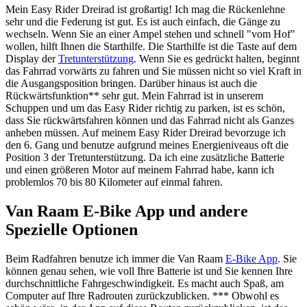
Mein Easy Rider Dreirad ist großartig! Ich mag die Rückenlehne
sehr und die Federung ist gut. Es ist auch einfach, die Gänge zu
wechseln. Wenn Sie an einer Ampel stehen und schnell "vom Hof"
wollen, hilft Ihnen die Starthilfe. Die Starthilfe ist die Taste auf dem
Display der
Tretunterstützung
. Wenn Sie es gedrückt halten, beginnt
das Fahrrad vorwärts zu fahren und Sie müssen nicht so viel Kraft in
die Ausgangsposition bringen. Darüber hinaus ist auch die
Rückwärtsfunktion** sehr gut. Mein Fahrrad ist in unserem
Schuppen und um das Easy Rider richtig zu parken, ist es schön,
dass Sie rückwärtsfahren können und das Fahrrad nicht als Ganzes
anheben müssen. Auf meinem Easy Rider Dreirad bevorzuge ich
den 6. Gang und benutze aufgrund meines Energieniveaus oft die
Position 3 der Tretunterstützung. Da ich eine zusätzliche Batterie
und einen größeren Motor auf meinem Fahrrad habe, kann ich
problemlos 70 bis 80 Kilometer auf einmal fahren.
Van Raam E-Bike App und andere
Spezielle Optionen
Beim Radfahren benutze ich immer die Van Raam
E-Bike App
. Sie
können genau sehen, wie voll Ihre Batterie ist und Sie kennen Ihre
durchschnittliche Fahrgeschwindigkeit. Es macht auch Spaß, am
Computer auf Ihre Radrouten zurückzublicken. *** Obwohl es