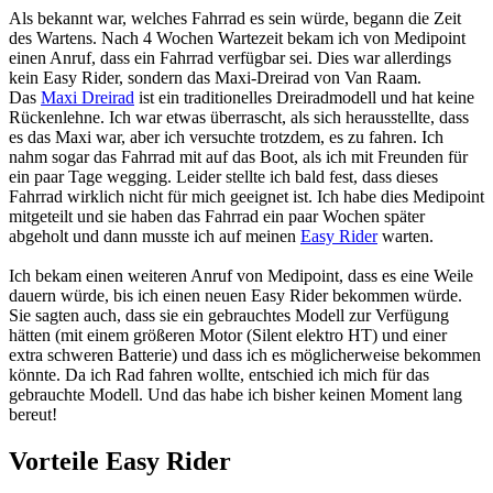
Als bekannt war, welches Fahrrad es sein würde, begann die Zeit
des Wartens. Nach 4 Wochen Wartezeit bekam ich von Medipoint
einen Anruf, dass ein Fahrrad verfügbar sei. Dies war allerdings
kein Easy Rider, sondern das Maxi-Dreirad von Van Raam.
Das
Maxi Dreirad
ist ein traditionelles Dreiradmodell und hat keine
Rückenlehne. Ich war etwas überrascht, als sich herausstellte, dass
es das Maxi war, aber ich versuchte trotzdem, es zu fahren. Ich
nahm sogar das Fahrrad mit auf das Boot, als ich mit Freunden für
ein paar Tage wegging. Leider stellte ich bald fest, dass dieses
Fahrrad wirklich nicht für mich geeignet ist. Ich habe dies Medipoint
mitgeteilt und sie haben das Fahrrad ein paar Wochen später
abgeholt und dann musste ich auf meinen
Easy Rider
warten.
Ich bekam einen weiteren Anruf von Medipoint, dass es eine Weile
dauern würde, bis ich einen neuen Easy Rider bekommen würde.
Sie sagten auch, dass sie ein gebrauchtes Modell zur Verfügung
hätten (mit einem größeren Motor (Silent elektro HT) und einer
extra schweren Batterie) und dass ich es möglicherweise bekommen
könnte. Da ich Rad fahren wollte, entschied ich mich für das
gebrauchte Modell. Und das habe ich bisher keinen Moment lang
bereut!
Vorteile Easy Rider