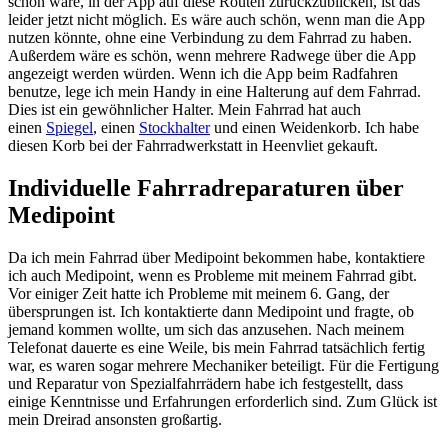
schön wäre, in der App auf diese Routen zurückzublicken, ist das
leider jetzt nicht möglich. Es wäre auch schön, wenn man die App
nutzen könnte, ohne eine Verbindung zu dem Fahrrad zu haben.
Außerdem wäre es schön, wenn mehrere Radwege über die App
angezeigt werden würden. Wenn ich die App beim Radfahren
benutze, lege ich mein Handy in eine Halterung auf dem Fahrrad.
Dies ist ein gewöhnlicher Halter. Mein Fahrrad hat auch
einen
Spiegel
, einen
Stockhalter
und einen Weidenkorb. Ich habe
diesen Korb bei der Fahrradwerkstatt in Heenvliet gekauft.
Individuelle Fahrradreparaturen über
Medipoint
Da ich mein Fahrrad über Medipoint bekommen habe, kontaktiere
ich auch Medipoint, wenn es Probleme mit meinem Fahrrad gibt.
Vor einiger Zeit hatte ich Probleme mit meinem 6. Gang, der
übersprungen ist. Ich kontaktierte dann Medipoint und fragte, ob
jemand kommen wollte, um sich das anzusehen. Nach meinem
Telefonat dauerte es eine Weile, bis mein Fahrrad tatsächlich fertig
war, es waren sogar mehrere Mechaniker beteiligt. Für die Fertigung
und Reparatur von Spezialfahrrädern habe ich festgestellt, dass
einige Kenntnisse und Erfahrungen erforderlich sind. Zum Glück ist
mein Dreirad ansonsten großartig.