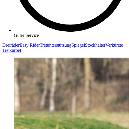
Guter Service
Dreiräder
Easy Rider
Tretunterstützung
Spiegel
Stockhalter
Verkürzte
Tretkurbel