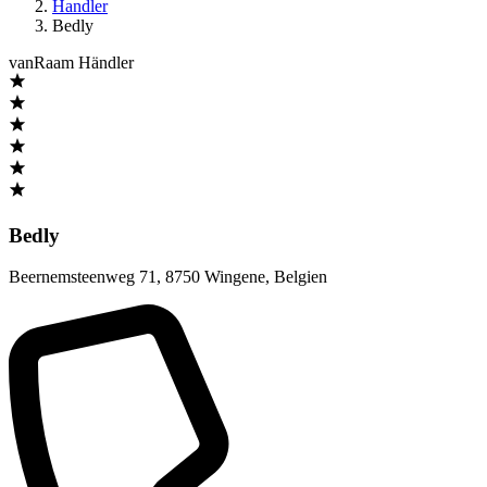
Handler
Bedly
vanRaam Händler
Bedly
Beernemsteenweg 71
,
8750 Wingene
,
Belgien