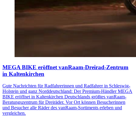
MEGA BIKE eröffnet vanRaam-Dreirad-Zentrum
in Kaltenkirchen
Gute Nachrichten für Radfahrerinnen und Radfahrer in Schleswig-
Holstein und ganz Norddeutschland: Der Premium-Händler MEGA
BIKE eröffnet in Kaltenkirchen Deutschlands größtes vanRaam-
Beratungszentrum für Dreiräder. Vor Ort können Besucherinnen
und Besucher alle Räder des vanRaam-Sortiments erleben und
vergleichen.