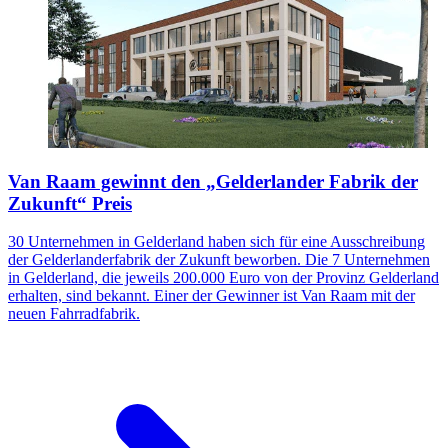
Van Raam gewinnt den „Gelderlander Fabrik der
Zukunft“ Preis
30 Unternehmen in Gelderland haben sich für eine Ausschreibung
der Gelderlanderfabrik der Zukunft beworben. Die 7 Unternehmen
in Gelderland, die jeweils 200.000 Euro von der Provinz Gelderland
erhalten, sind bekannt. Einer der Gewinner ist Van Raam mit der
neuen Fahrradfabrik.