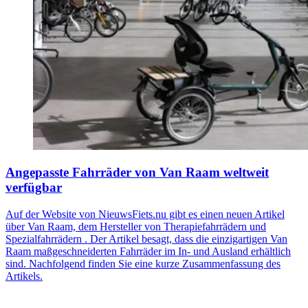
Angepasste Fahrräder von Van Raam weltweit
verfügbar
Auf der Website von NieuwsFiets.nu gibt es einen neuen Artikel
über Van Raam, dem Hersteller von Therapiefahrrädern und
Spezialfahrrädern . Der Artikel besagt, dass die einzigartigen Van
Raam maßgeschneiderten Fahrräder im In- und Ausland erhältlich
sind. Nachfolgend finden Sie eine kurze Zusammenfassung des
Artikels.