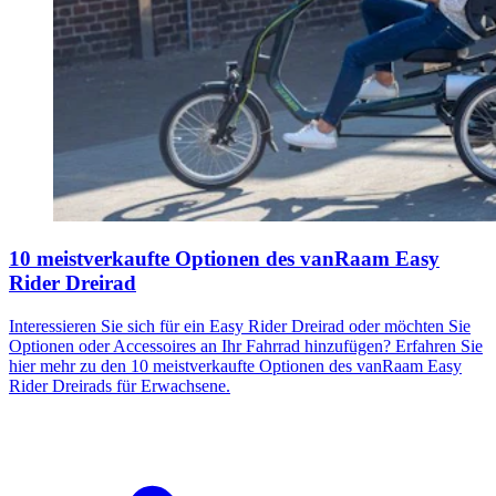
10 meistverkaufte Optionen des vanRaam Easy
Rider Dreirad
Interessieren Sie sich für ein Easy Rider Dreirad oder möchten Sie
Optionen oder Accessoires an Ihr Fahrrad hinzufügen? Erfahren Sie
hier mehr zu den 10 meistverkaufte Optionen des vanRaam Easy
Rider Dreirads für Erwachsene.