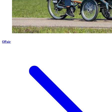
OPair