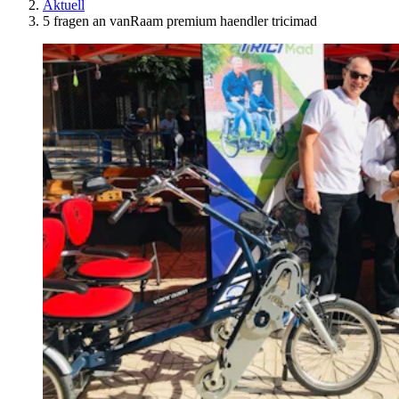
Aktuell
5 fragen an vanRaam premium haendler tricimad