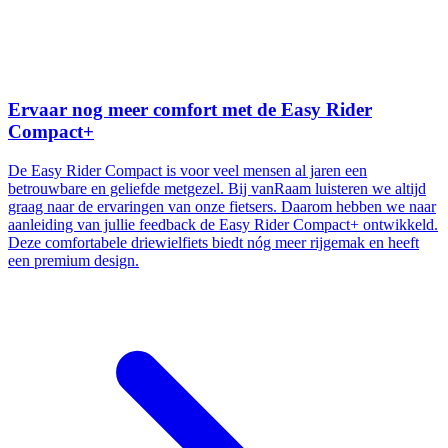
Ervaar nog meer comfort met de Easy Rider
Compact+
De Easy Rider Compact is voor veel mensen al jaren een
betrouwbare en geliefde metgezel. Bij vanRaam luisteren we altijd
graag naar de ervaringen van onze fietsers. Daarom hebben we naar
aanleiding van jullie feedback de Easy Rider Compact+ ontwikkeld.
Deze comfortabele driewielfiets biedt nóg meer rijgemak en heeft
een premium design.