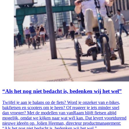
“Als het nog niet bedacht is, bedenken wij het wel”
Twijfel je aan je balans op de fiets? Word je onzeker van e-bikes,
bakfietsen en scooters om je heen? Of reageer je iets minder snel
dan vroeger? Met de modellen van vanRaam blijft fietsen altijd
mogelijk, omdat we kijken naar wat wél kan. Dat levert voortdurend
nieuwe ideeën op. Jolien Heeman, directeur productmanagement:
“Als het nog niet bedacht is, bedenken wij het wel.”