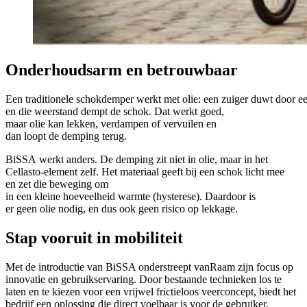
Onderhoudsarm en betrouwbaar
Een traditionele schokdemper werkt met olie: een zuiger duwt door een
en die weerstand dempt de schok. Dat werkt goed,
maar olie kan lekken, verdampen of vervuilen en
dan loopt de demping terug.
BiSSA werkt anders. De demping zit niet in olie, maar in het
Cellasto-element zelf. Het materiaal geeft bij een schok licht mee
en zet die beweging om
in een kleine hoeveelheid warmte (hysterese). Daardoor is
er geen olie nodig, en dus ook geen risico op lekkage.
S
tap vooruit in mobiliteit
Met de introductie van BiSSA onderstreept vanRaam zijn focus op
innovatie en gebruikservaring. Door bestaande technieken los te
laten en te kiezen voor een vrijwel frictieloos veerconcept, biedt het
bedrijf een oplossing die direct voelbaar is voor de gebruiker.