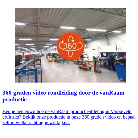
360 graden video rondleiding door de vanRaam
productie
Ben je benieuwd hoe de vanRaam productieafdeling in Varsseveld
eruit ziet? Bekijk onze productie in onze 360 graden video en bepaal
zelf in welke richting je wil kijken.